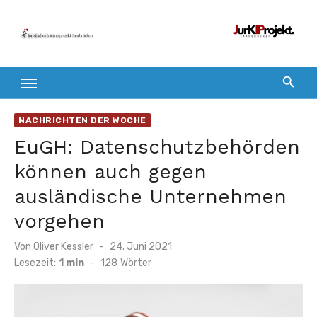
Zum
Inhalt
springen
NACHRICHTEN DER WOCHE
EuGH: Datenschutzbehörden
können auch gegen
ausländische Unternehmen
vorgehen
Veröffentlicht
Von
Oliver Kessler
24. Juni 2021
am
Lesezeit:
1 min
-
128
Wörter