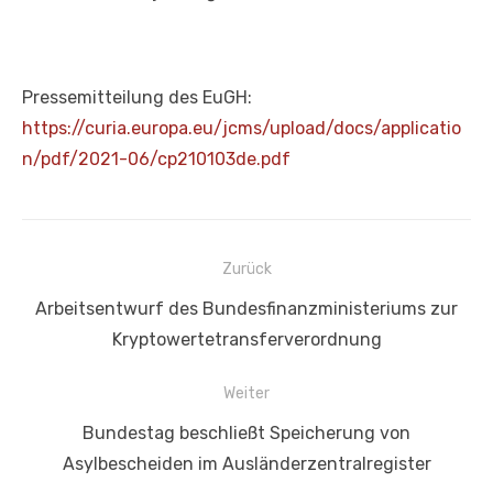
Pressemitteilung des EuGH:
https://curia.europa.eu/jcms/upload/docs/applicatio
n/pdf/2021-06/cp210103de.pdf
Beitragsnavigation
Zurück
Vorheriger
Arbeitsentwurf des Bundesfinanzministeriums zur
Beitrag:
Kryptowertetransferverordnung
Weiter
Nächster
Bundestag beschließt Speicherung von
Beitrag:
Asylbescheiden im Ausländerzentralregister