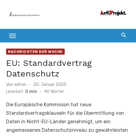
Zum
Inhalt
springen
NACHRICHTEN DER WOCHE
EU: Standardvertrag
Datenschutz
Veröffentlicht
Von
admin
20. Januar 2005
am
Lesezeit:
0 min
-
40
Wörter
Die Europäische Kommisson hat neue
Standardvertragsklauseln für die Übermittlung von
Daten in Nicht-EU-Länder genehmigt, um ein
angemessenes Datenschutzniveau zu gewährleisten