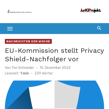
Zum
Inhalt
springen
NACHRICHTEN DER WOCHE
EU-Kommission stellt Privacy
Shield-Nachfolger vor
Veröffentlicht
Von
Tim Schneider
15. Dezember 2022
am
Lesezeit:
1 min
-
239
Wörter