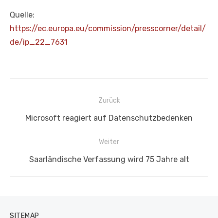
Quelle:
https://ec.europa.eu/commission/presscorner/detail/
de/ip_22_7631
Beitragsnavigation
Zurück
Vorheriger
Microsoft reagiert auf Datenschutzbedenken
Beitrag:
Weiter
Nächster
Saarländische Verfassung wird 75 Jahre alt
Beitrag:
SITEMAP