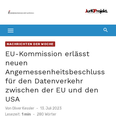
Zum
Inhalt
springen
NACHRICHTEN DER WOCHE
EU-Kommission erlässt
neuen
Angemessenheitsbeschluss
für den Datenverkehr
zwischen der EU und den
USA
Veröffentlicht
Von
Oliver Kessler
13. Juli 2023
am
Lesezeit:
1 min
-
280
Wörter