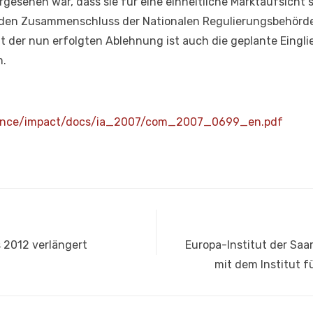
rgesehen war, dass sie für eine einheitliche Marktaufsich
e den Zusammenschluss der Nationalen Regulierungsbehörde
t der nun erfolgten Ablehnung ist auch die geplante Eingli
n.
rnance/impact/docs/ia_2007/com_2007_0699_en.pdf
Nächster
s 2012 verlängert
Europa-Institut der Saa
Beitrag:
mit dem Institut 