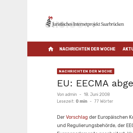
Zum
Inhalt
springen
home
NACHRICHTEN DER WOCHE
AKT
NACHRICHTEN DER WOCHE
EU: EECMA abge
Veröffentlicht
Von
admin
18. Juni 2008
am
Lesezeit:
0 min
-
77
Wörter
Der
Vorschlag
der Europäischen K
und Regulierungsbehörde, der EEC