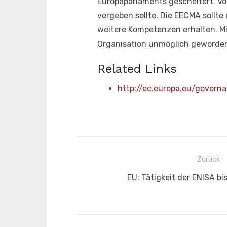
Europaparlaments gescheitert. Vo
vergeben sollte. Die EECMA sollt
weitere Kompetenzen erhalten. Mi
Organisation unmöglich geworde
Related Links
http://ec.europa.eu/gove
Beitragsnavigation
Zurück
Vorheriger
EU: Tätigkeit der ENISA bi
Beitrag: