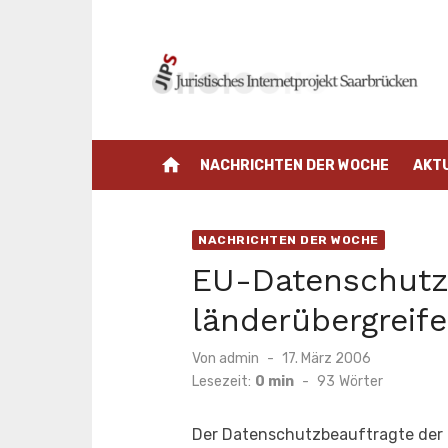
Zum
Inhalt
springen
home
NACHRICHTEN DER WOCHE
AKT
NACHRICHTEN DER WOCHE
EU-Datenschutzb
länderübergreif
Veröffentlicht
Von
admin
17. März 2006
am
Lesezeit:
0 min
-
93
Wörter
Der Datenschutzbeauftragte der 