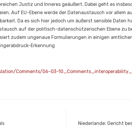
eichen Justiz und Inneres geäußert. Dabei geht es insbe
eien. Auf EU-Ebene werde der Datenaustausch vor allem au
barkeit. Da es sich hier jedoch um äußerst sensible Daten h
tausch auf der politisch-datenschützerischen Ebene zu b
isiert zudem ungenaue Formulierungen in einigen amtliche
ingerabdruck-Erkennung
gislation/Comments/06-03-10_Comments_interoperability
Nächster
ls
Niederlande: Gericht b
Beitrag: