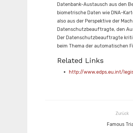
Datenbank-Austausch aus den Ber
biometrische Daten wie DNA-Kart
also aus der Perspektive der Mach
Datenschutzbeauftragte, den Aus
Der Datenschutzbeauftragte krit
beim Thema der automatischen F
Related Links
http://www.edps.eu.int/le
Beitragsnavigation
Zurück
Vorheriger
Famous Tria
Beitrag: