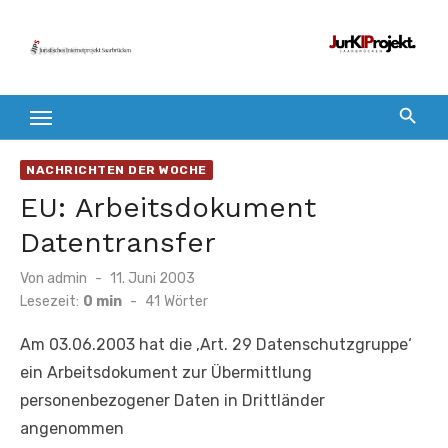
Zum
Inhalt
springen
NACHRICHTEN DER WOCHE
EU: Arbeitsdokument
Datentransfer
Veröffentlicht
Von
admin
11. Juni 2003
am
Lesezeit:
0 min
-
41
Wörter
Am 03.06.2003 hat die ‚Art. 29 Datenschutzgruppe‘
ein Arbeitsdokument zur Übermittlung
personenbezogener Daten in Drittländer
angenommen