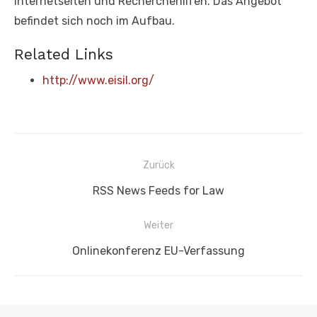
Internetseiten und Recherchehilfen. Das Angebot
befindet sich noch im Aufbau.
Related Links
http://www.eisil.org/
Beitragsnavigation
Zurück
Vorheriger
RSS News Feeds for Law
Beitrag:
Weiter
Nächster
Onlinekonferenz EU-Verfassung
Beitrag: