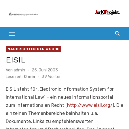
Zum
Inhalt
springen
NACHRICHTEN DER WOCHE
EISIL
Veröffentlicht
Von
admin
25. Juni 2003
am
Lesezeit:
0 min
-
39
Wörter
EISIL steht für ‚Electronic Information System for
International Law‘ – ein neues Informationsportal
zum Internationalen Recht (
http://www.eisil.org/
). Die
einzelnen Themenbereiche beinhalten u.a.
Dokumente, Links zu empfehlenswerten