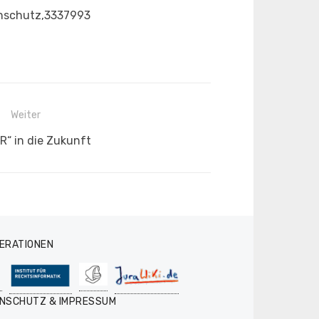
enschutz,3337993
Weiter
er
R“ in die Zukunft
:
ERATIONEN
NSCHUTZ & IMPRESSUM