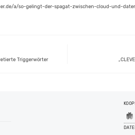
tner.de/a/so-gelingt-der-spagat-zwischen-cloud-und-dat
Nächst
etierte Triggerwörter
„CLEVE
Beitrag
KOOP
DATE