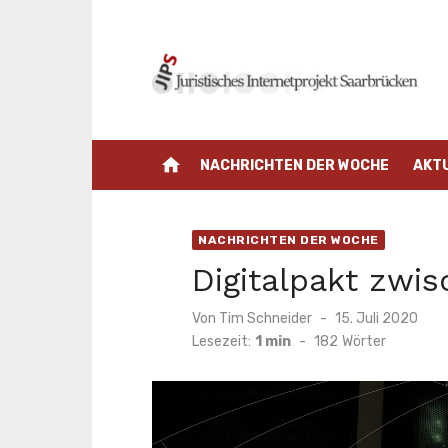
Zum
Inhalt
springen
home
NACHRICHTEN DER WOCHE
AKT
NACHRICHTEN DER WOCHE
Digitalpakt zwi
Veröffentlicht
Von
Tim Schneider
15. Juli 2020
am
Lesezeit:
1 min
-
182
Wörter