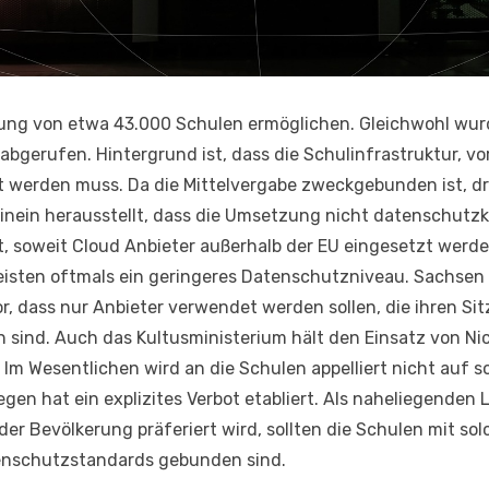
sierung von etwa 43.000 Schulen ermöglichen. Gleichwohl wu
abgerufen. Hintergrund ist, dass die Schulinfrastruktur, vo
werden muss. Da die Mittelvergabe zweckgebunden ist, dr
inein herausstellt, dass die Umsetzung nicht datenschutzk
, soweit Cloud Anbieter außerhalb der EU eingesetzt werde
sten oftmals ein geringeres Datenschutzniveau. Sachsen
or, dass nur Anbieter verwendet werden sollen, die ihren Si
sind. Auch das Kultusministerium hält den Einsatz von Ni
Im Wesentlichen wird an die Schulen appelliert nicht auf so
en hat ein explizites Verbot etabliert. Als naheliegenden
er Bevölkerung präferiert wird, sollten die Schulen mit so
tenschutzstandards gebunden sind.