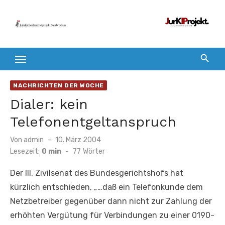
Zum
Inhalt
springen
NACHRICHTEN DER WOCHE
Dialer: kein
Telefonentgeltanspruch
Veröffentlicht
Von
admin
10. März 2004
am
Lesezeit:
0 min
-
77
Wörter
Der III. Zivilsenat des Bundesgerichtshofs hat
kürzlich entschieden, „…daß ein Telefonkunde dem
Netzbetreiber gegenüber dann nicht zur Zahlung der
erhöhten Vergütung für Verbindungen zu einer 0190-