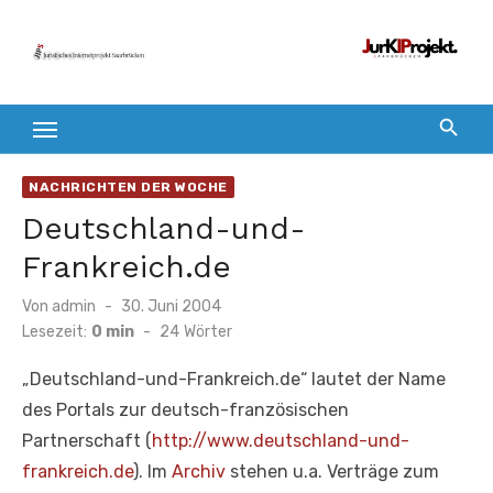
Zum
Inhalt
springen
NACHRICHTEN DER WOCHE
Deutschland-und-
Frankreich.de
Veröffentlicht
Von
admin
30. Juni 2004
am
Lesezeit:
0 min
-
24
Wörter
„Deutschland-und-Frankreich.de“ lautet der Name
des Portals zur deutsch-französischen
Partnerschaft (
http://www.deutschland-und-
frankreich.de
). Im
Archiv
stehen u.a. Verträge zum