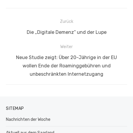
Beitragsnavigation
Zurück
Vorheriger
Die „Digitale Demenz“ und der Lupe
Beitrag:
Weiter
Nächster
Neue Studie zeigt: Über 20-Jährige in der EU
Beitrag:
wollen Ende der Roaminggebühren und
unbeschränkten Internetzugang
SITEMAP
Nachrichten der Woche
Aktuell aus dem Saarland