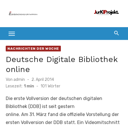
Zum
Inhalt
springen
NACHRICHTEN DER WOCHE
Deutsche Digitale Bibliothek
online
Veröffentlicht
Von
admin
2. April 2014
am
Lesezeit:
1 min
-
101
Wörter
Die erste Vollversion der deutschen digitalen
Bibliothek (DDB) ist seit gestern
online. Am 31. März fand die offizielle Vorstellung der
ersten Vollversion der DDB statt. Ein Videomitschnitt