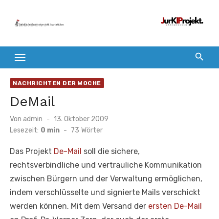
Zum
Inhalt
springen
NACHRICHTEN DER WOCHE
DeMail
Veröffentlicht
Von
admin
13. Oktober 2009
am
Lesezeit:
0 min
-
73
Wörter
Das Projekt
De-Mail
soll die sichere,
rechtsverbindliche und vertrauliche Kommunikation
zwischen Bürgern und der Verwaltung ermöglichen,
indem verschlüsselte und signierte Mails verschickt
werden können. Mit dem Versand der
ersten De-Mail