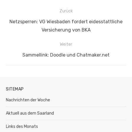
Beitragsnavigation
Zurück
Vorheriger
Netzsperren: VG Wiesbaden fordert eidesstattliche
Beitrag:
Versicherung von BKA
Weiter
Nächster
Sammellink: Doodle und Chatmaker.net
Beitrag:
SITEMAP
Nachrichten der Woche
Aktuell aus dem Saarland
Links des Monats