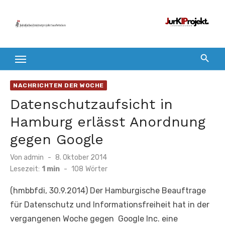
Zum
Inhalt
springen
NACHRICHTEN DER WOCHE
Datenschutzaufsicht in
Hamburg erlässt Anordnung
gegen Google
Veröffentlicht
Von
admin
8. Oktober 2014
am
Lesezeit:
1 min
-
108
Wörter
(hmbbfdi, 30.9.2014) Der Hamburgische Beauftrage
für Datenschutz und Informationsfreiheit hat in der
vergangenen Woche gegen Google Inc. eine