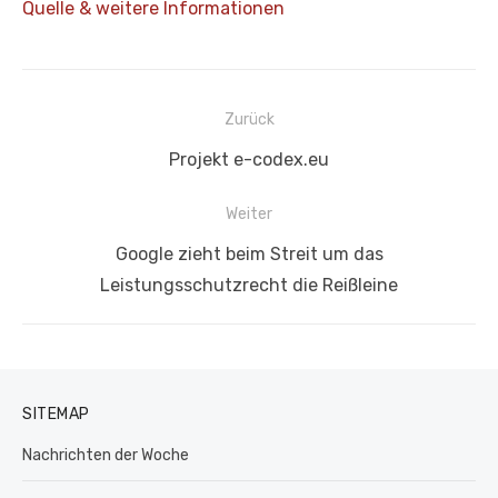
Quelle & weitere Informationen
Beitragsnavigation
Zurück
Vorheriger
Projekt e-codex.eu
Beitrag:
Weiter
Nächster
Google zieht beim Streit um das
Beitrag:
Leistungsschutzrecht die Reißleine
SITEMAP
Nachrichten der Woche