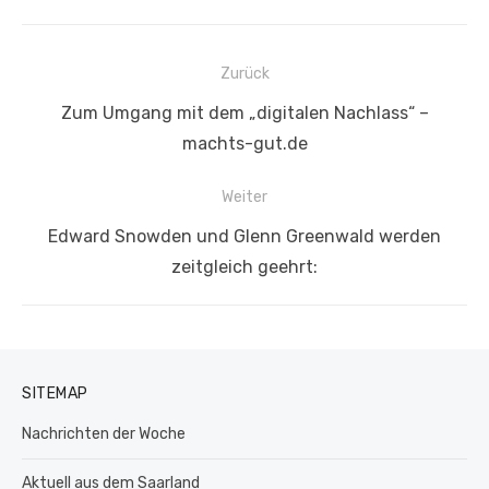
Beitragsnavigation
Zurück
Vorheriger
Zum Umgang mit dem „digitalen Nachlass“ –
Beitrag:
machts-gut.de
Weiter
Nächster
Edward Snowden und Glenn Greenwald werden
Beitrag:
zeitgleich geehrt:
SITEMAP
Nachrichten der Woche
Aktuell aus dem Saarland