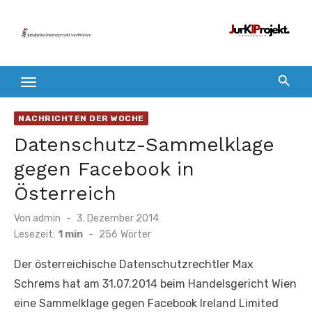
Zum
Inhalt
springen
NACHRICHTEN DER WOCHE
Datenschutz-Sammelklage
gegen Facebook in
Österreich
Veröffentlicht
Von
admin
3. Dezember 2014
am
Lesezeit:
1 min
-
256
Wörter
Der österreichische Datenschutzrechtler Max
Schrems hat am 31.07.2014 beim Handelsgericht Wien
eine Sammelklage gegen Facebook Ireland Limited