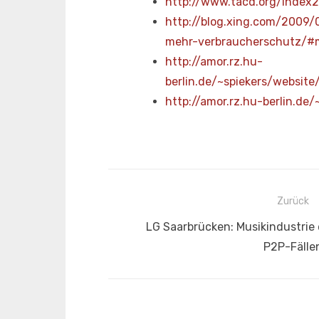
http://www.tacd.org/inde
http://blog.xing.com/2009
mehr-verbraucherschutz/#
http://amor.rz.hu-
berlin.de/~spiekers/web
http://amor.rz.hu-berlin
Beitragsnavigation
Zurück
Vorheriger
LG Saarbrücken: Musikindustrie 
Beitrag:
P2P-Fälle