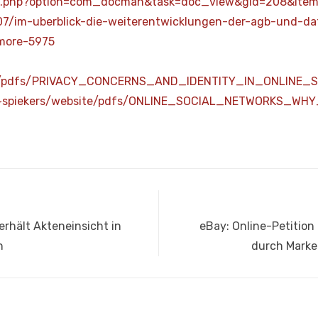
x2.php?option=com_docman&task=doc_view&gid=208&Item
/07/im-uberblick-die-weiterentwicklungen-der-agb-und-
more-5975
site/pdfs/PRIVACY_CONCERNS_AND_IDENTITY_IN_ONLINE_
.de/~spiekers/website/pdfs/ONLINE_SOCIAL_NETWORKS_W
Nächster
erhält Akteneinsicht in
eBay: Online-Petitio
Beitrag:
n
durch Marke