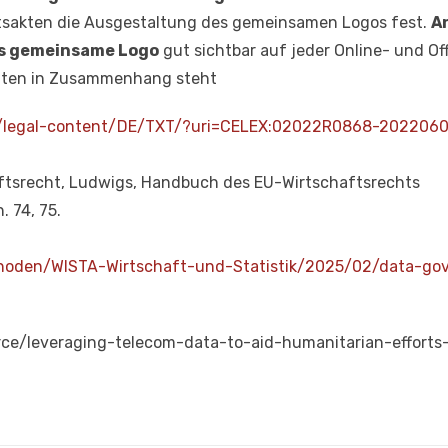
sakten die Ausgestaltung des gemeinsamen Logos fest.
A
s gemeinsame Logo
gut sichtbar auf jeder Online- und Off
keiten in Zusammenhang steht
.eu/legal-content/DE/TXT/?uri=CELEX:02022R0868-202206
aftsrecht, Ludwigs, Handbuch des EU-Wirtschaftsrechts
 74, 75.
thoden/WISTA-Wirtschaft-und-Statistik/2025/02/data-go
ource/leveraging-telecom-data-to-aid-humanitarian-effort