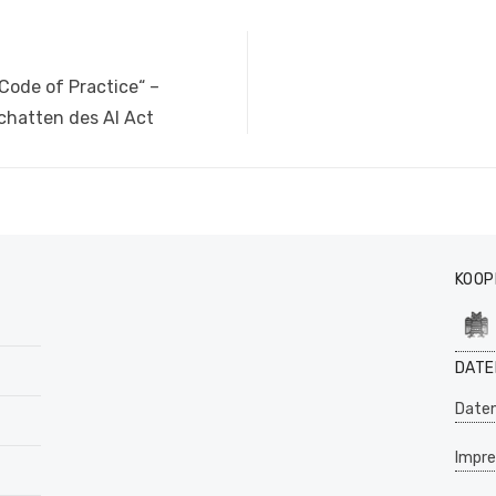
Code of Practice“ –
Schatten des AI Act
KOOP
DATE
Daten
Impr