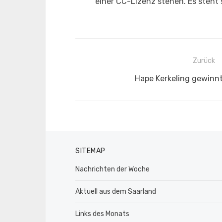
einer CC-Lizenz stehen. Es steht
Beitragsnavigation
Zurück
Vorheriger
Hape Kerkeling gewinnt
Beitrag:
SITEMAP
Nachrichten der Woche
Aktuell aus dem Saarland
Links des Monats