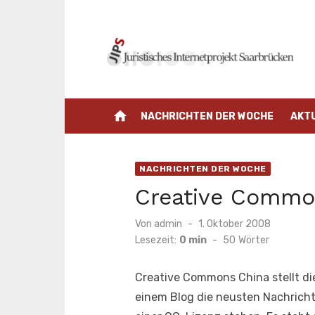
Zum
Inhalt
springen
home
NACHRICHTEN DER WOCHE
AKT
NACHRICHTEN DER WOCHE
Creative Commo
Veröffentlicht
Von
admin
1. Oktober 2008
am
Lesezeit:
0 min
-
50
Wörter
Creative Commons China stellt di
einem Blog die neusten Nachricht