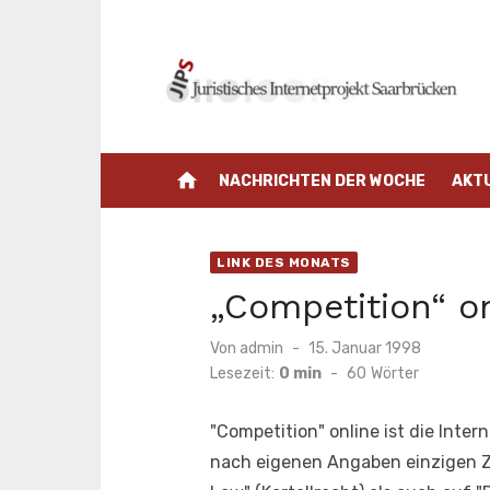
Zum
Inhalt
springen
home
NACHRICHTEN DER WOCHE
AKT
LINK DES MONATS
„Competition“ o
Veröffentlicht
Von
admin
15. Januar 1998
am
Lesezeit:
0 min
-
60
Wörter
"Competition" online ist die Inte
nach eigenen Angaben einzigen Zei