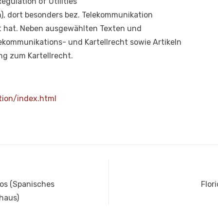
egulation of Utilities"
), dort besonders bez. Telekommunikation
rt hat. Neben ausgewählten Texten und
kommunikations- und Kartellrecht sowie Artikeln
ng zum Kartellrecht.
tion/index.html
Näch
os (Spanisches
Flor
Beit
haus)