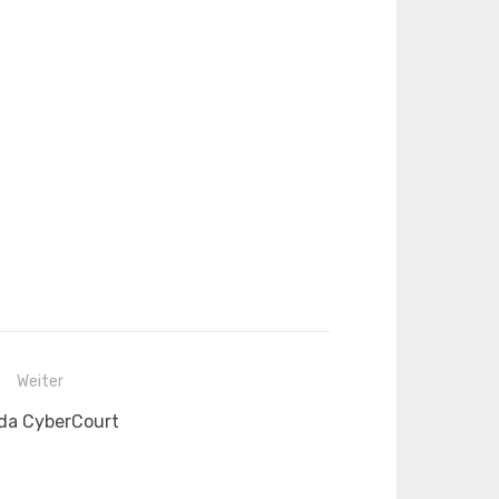
Weiter
ster
ida CyberCourt
rag: