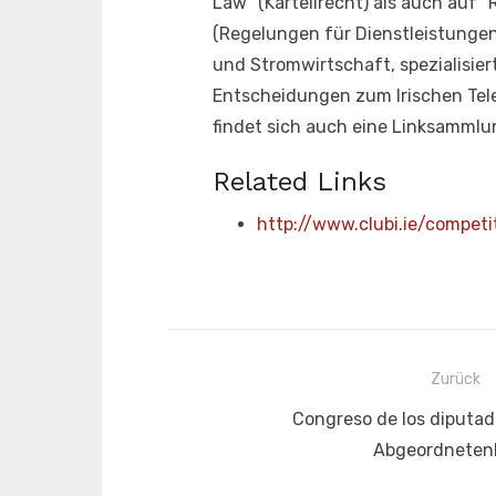
Law" (Kartellrecht) als auch auf "R
(Regelungen für Dienstleistungen
und Stromwirtschaft, spezialisie
Entscheidungen zum Irischen Tele
findet sich auch eine Linksammlu
Related Links
http://www.clubi.ie/competi
Beitragsnavigation
Zurück
Vorheriger
Congreso de los diputad
Beitrag:
Abgeordneten