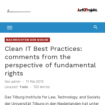
Zum
Inhalt
springen
NACHRICHTEN DER WOCHE
Clean IT Best Practices:
comments from the
perspective of fundamental
rights
Veröffentlicht
Von
admin
17. Mai 2013
am
Lesezeit:
1 min
-
130
Wörter
Das Tilburg Institute for Law, Technology, and Society
der Universität Tilburg in den Niederlanden hat unter