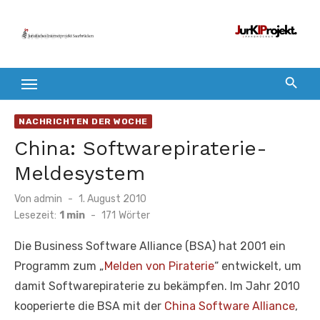
Zum
Inhalt
springen
NACHRICHTEN DER WOCHE
China: Softwarepiraterie-
Meldesystem
Veröffentlicht
Von
admin
1. August 2010
am
Lesezeit:
1 min
-
171
Wörter
Die Business Software Alliance (BSA) hat 2001 ein
Programm zum „
Melden von Piraterie
“ entwickelt, um
damit Softwarepiraterie zu bekämpfen. Im Jahr 2010
kooperierte die BSA mit der
China Software Alliance
,