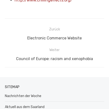
http://www.chillingeffects.org/
Beitragsnavigation
Zurück
Vorheriger
Electronic Commerce Website
Beitrag:
Weiter
Nächster
Council of Europe: racism and xenophobia
Beitrag:
SITEMAP
Nachrichten der Woche
Aktuell aus dem Saarland