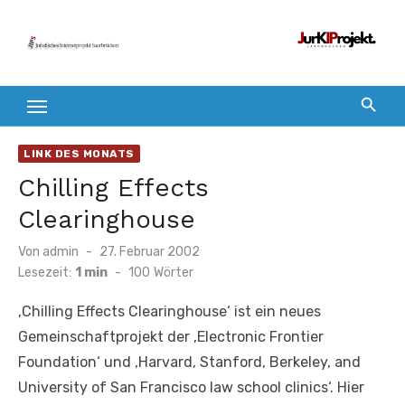
Zum
Inhalt
springen
LINK DES MONATS
Chilling Effects
Clearinghouse
Veröffentlicht
Von
admin
27. Februar 2002
am
Lesezeit:
1 min
-
100
Wörter
‚Chilling Effects Clearinghouse‘ ist ein neues
Gemeinschaftprojekt der ‚Electronic Frontier
Foundation‘ und ‚Harvard, Stanford, Berkeley, and
University of San Francisco law school clinics‘. Hier