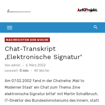
Zum
Inhalt
springen
NACHRICHTEN DER WOCHE
Chat-Transkript
‚Elektronische Signatur‘
Veröffentlicht
Von
admin
6. März 2002
am
Lesezeit:
0 min
-
40
Wörter
Am 07.02.2002 fand in der Chatreihe ‚Mail to
Moderner Staat‘ ein Chat zum Thema ‚Eine
elektronische Signatur bitte!‘ mit Martin Schallbruch,
IT-Direktor des Bundesministeriums des Innern, statt.