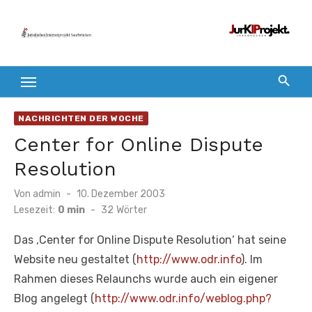
Zum
Inhalt
springen
NACHRICHTEN DER WOCHE
Center for Online Dispute
Resolution
Veröffentlicht
Von
admin
10. Dezember 2003
am
Lesezeit:
0 min
-
32
Wörter
Das ‚Center for Online Dispute Resolution‘ hat seine
Website neu gestaltet (
http://www.odr.info
). Im
Rahmen dieses Relaunchs wurde auch ein eigener
Blog angelegt (
http://www.odr.info/weblog.php?