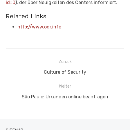
id=0
), der über Neuigkeiten des Centers informiert.
Related Links
http://www.odr.info
Beitragsnavigation
Zurück
Vorheriger
Culture of Security
Beitrag:
Weiter
Nächster
São Paulo: Urkunden online beantragen
Beitrag: