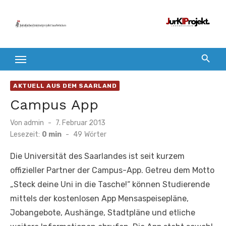
Zum
Inhalt
springen
AKTUELL AUS DEM SAARLAND
Campus App
Veröffentlicht
Von
admin
7. Februar 2013
am
Lesezeit:
0 min
-
49
Wörter
Die Universität des Saarlandes ist seit kurzem
offizieller Partner der Campus-App. Getreu dem Motto
„Steck deine Uni in die Tasche!“ können Studierende
mittels der kostenlosen App Mensaspeisepläne,
Jobangebote, Aushänge, Stadtpläne und etliche