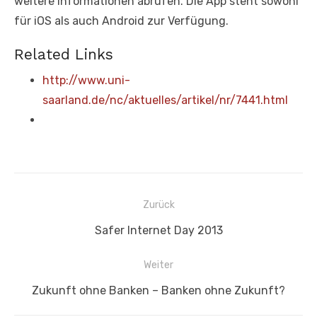
weitere Informationen abrufen. Die App steht sowohl
für iOS als auch Android zur Verfügung.
Related Links
http://www.uni-
saarland.de/nc/aktuelles/artikel/nr/7441.html
Beitragsnavigation
Zurück
Vorheriger
Safer Internet Day 2013
Beitrag:
Weiter
Nächster
Zukunft ohne Banken – Banken ohne Zukunft?
Beitrag: