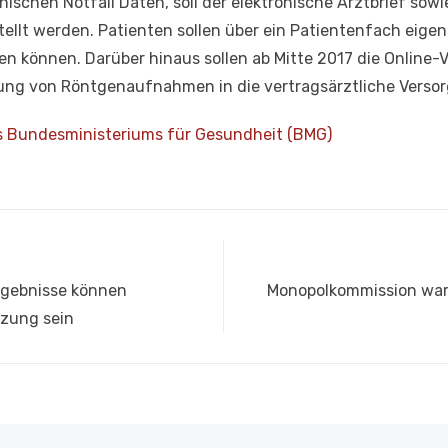
ischen Notfall Daten, soll der elektronische Arztbrief sowi
ellt werden. Patienten sollen über ein Patientenfach eige
men können. Darüber hinaus sollen ab Mitte 2017 die Online
ilung von Röntgenaufnahmen in die vertragsärztliche Ver
es Bundesministeriums für Gesundheit (BMG)
Nächster
gebnisse können
Monopolkommission war
Beitrag:
tzung sein