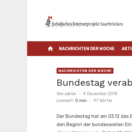
Zum
Inhalt
springen
home
NACHRICHTEN DER WOCHE
AKT
NACHRICHTEN DER WOCHE
Bundestag verab
Veröffentlicht
Von
admin
9. Dezember 2015
am
Lesezeit:
0 min
-
97
Wörter
Der Bundestag hat am 03.12 das E
den Beginn der bundesweiten Einf