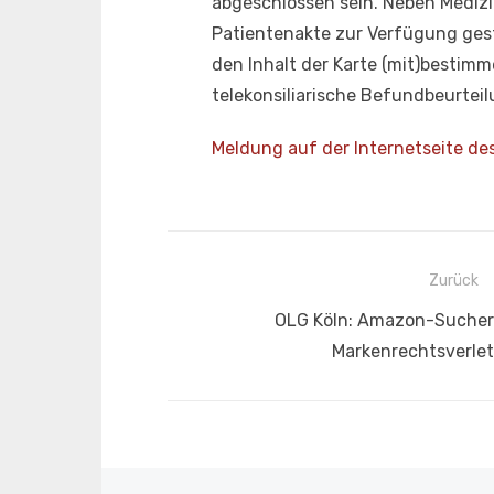
abgeschlossen sein. Neben Medizin
Patientenakte zur Verfügung gest
den Inhalt der Karte (mit)bestim
telekonsiliarische Befundbeurte
Meldung auf der Internetseite d
Beitragsnavigation
Zurück
Vorheriger
OLG Köln: Amazon-Sucher
Beitrag:
Markenrechtsverle