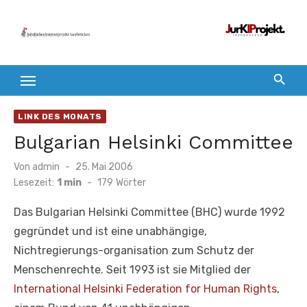
Zum
Inhalt
springen
LINK DES MONATS
Bulgarian Helsinki Committee
Veröffentlicht
Von
admin
25. Mai 2006
am
Lesezeit:
1 min
-
179
Wörter
Das Bulgarian Helsinki Committee (BHC) wurde 1992
gegründet und ist eine unabhängige,
Nichtregierungs-organisation zum Schutz der
Menschenrechte. Seit 1993 ist sie Mitglied der
International Helsinki Federation for Human Rights
,