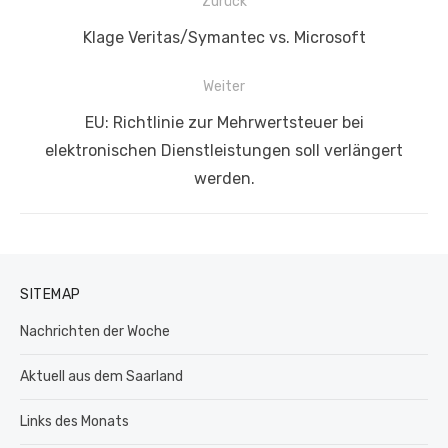
Beitragsnavigation
Zurück
Vorheriger
Klage Veritas/Symantec vs. Microsoft
Beitrag:
Weiter
Nächster
EU: Richtlinie zur Mehrwertsteuer bei
Beitrag:
elektronischen Dienstleistungen soll verlängert
werden.
SITEMAP
Nachrichten der Woche
Aktuell aus dem Saarland
Links des Monats