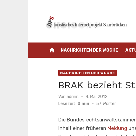
Zum
Inhalt
springen
home
NACHRICHTEN DER WOCHE
AKT
NACHRICHTEN DER WOCHE
BRAK bezieht S
Veröffentlicht
Von
admin
4. Mai 2012
am
Lesezeit:
0 min
-
57
Wörter
Die Bundesrechtsanwaltskammer h
Inhalt einer früheren
Meldung
uns