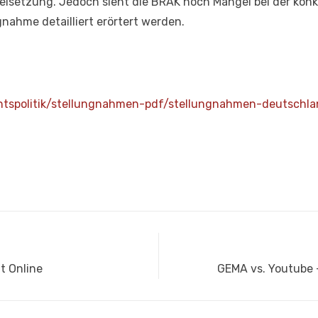
ielsetzung. Jedoch sieht die BRAK noch Mängel bei der ko
gnahme detailliert erörtert werden.
htspolitik/stellungnahmen-pdf/stellungnahmen-deutschla
Nächster
t Online
GEMA vs. Youtube –
Beitrag: