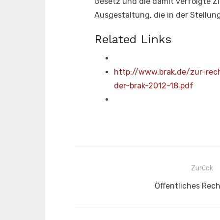
Gesetz und die damit verfolgte Z
Ausgestaltung, die in der Stellun
Related Links
http://www.brak.de/zur-rec
der-brak-2012-18.pdf
Beitragsnavigation
Zurück
Vorheriger
Öffentliches Rech
Beitrag: