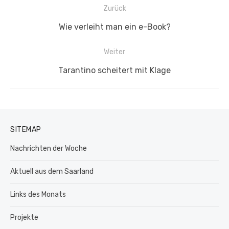
Beitragsnavigation
Zurück
Vorheriger
Wie verleiht man ein e-Book?
Beitrag:
Weiter
Nächster
Tarantino scheitert mit Klage
Beitrag:
SITEMAP
Nachrichten der Woche
Aktuell aus dem Saarland
Links des Monats
Projekte