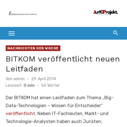
Zum
Inhalt
springen
NACHRICHTEN DER WOCHE
BITKOM veröffentlicht neuen
Leitfaden
Veröffentlicht
Von
admin
29. April 2014
am
Lesezeit:
0 min
-
56
Wörter
Der BITKOM hat einen Leidfaden zum Thema „Big-
Data-Technologien – Wissen für Entscheider“
veröffentlicht
. Neben IT-Fachleuten, Markt- und
Technologie-Analysten haben auch Juristen,