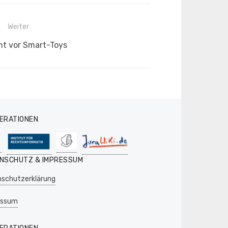
Weiter
r
nt vor Smart-Toys
ERATIONEN
NSCHUTZ & IMPRESSUM
schutzerklärung
essum