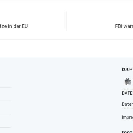
Nächste
ze in der EU
FBI war
Beitrag:
KOOP
DATE
Daten
Impr