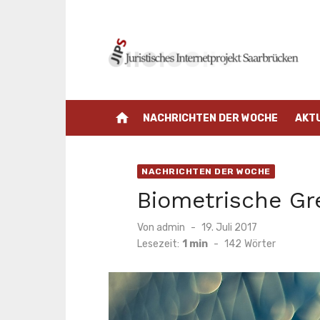
Zum
Inhalt
springen
home
NACHRICHTEN DER WOCHE
AKT
NACHRICHTEN DER WOCHE
Biometrische Gr
Veröffentlicht
Von
admin
19. Juli 2017
am
Lesezeit:
1 min
-
142
Wörter