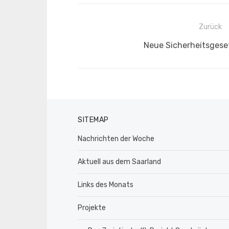
Beitragsnavigation
Zurück
Vorheriger
Neue Sicherheitsgeset
Beitrag:
SITEMAP
Nachrichten der Woche
Aktuell aus dem Saarland
Links des Monats
Projekte