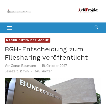
Zum
Inhalt
springen
NACHRICHTEN DER WOCHE
BGH-Entscheidung zum
Filesharing veröffentlicht
Veröffentlicht
Von
Jonas Baumann
18. Oktober 2017
am
Lesezeit:
2 min
-
348
Wörter