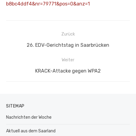
b8bc4ddf4&nr=79771&pos=0&anz=1
Beitragsnavigation
Zurück
Vorheriger
26. EDV-Gerichtstag in Saarbrücken
Beitrag:
Weiter
Nächster
KRACK-Attacke gegen WPA2
Beitrag:
SITEMAP
Nachrichten der Woche
Aktuell aus dem Saarland