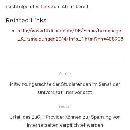
nachfolgenden
Link
zum Abruf bereit.
Related Links
http://www.bfdi.bund.de/DE/Home/homepage
_Kurzmeldungen2014/Info_1.html?nn=408908
Beitragsnavigation
Zurück
Vorheriger
Mitwirkungsrechte der Studierenden im Senat der
Beitrag:
Universität Trier verletzt
Weiter
Nächster
Urteil des EuGH: Provider können zur Sperrung von
Beitrag:
Internetseiten verpflichtet werden