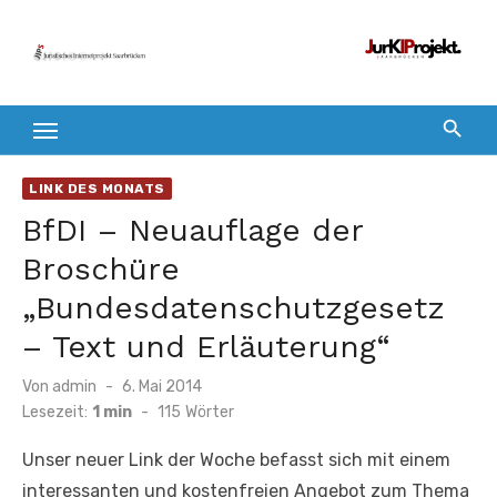
Zum
Inhalt
springen
LINK DES MONATS
BfDI – Neuauflage der
Broschüre
„Bundesdatenschutzgesetz
– Text und Erläuterung“
Veröffentlicht
Von
admin
6. Mai 2014
am
Lesezeit:
1 min
-
115
Wörter
Unser neuer Link der Woche befasst sich mit einem
interessanten und kostenfreien Angebot zum Thema