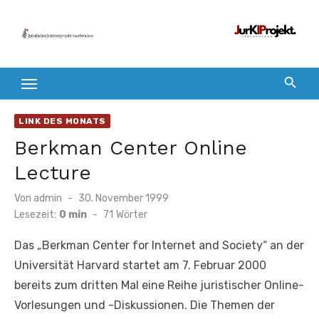
Zum
Inhalt
springen
LINK DES MONATS
Berkman Center Online
Lecture
Veröffentlicht
Von
admin
30. November 1999
am
Lesezeit:
0 min
-
71
Wörter
Das „Berkman Center for Internet and Society“ an der
Universität Harvard startet am 7. Februar 2000
bereits zum dritten Mal eine Reihe juristischer Online-
Vorlesungen und -Diskussionen. Die Themen der