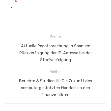
df
Beitragsnavigation
Zurück
Vorheriger
Aktuelle Rechtsprechung in Spanien:
Beitrag:
Rückverfolgung der IP-Adresse bei der
Strafverfolgung
Weiter
Nächster
Berichte & Studien III.: Die Zukunft des
Beitrag:
computergestützten Handels an den
Finanzmärkten