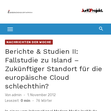
Zum
Inhalt
springen
NACHRICHTEN DER WOCHE
Berichte & Studien II:
Fallstudie zu Island –
Zukünftiger Standort für die
europäische Cloud
schlechthin?
Veröffentlicht
Von
admin
1. November 2012
am
Lesezeit:
0 min
-
76
Wörter