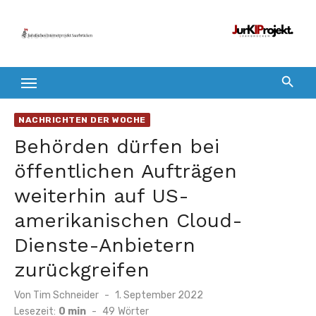
Zum
Inhalt
springen
NACHRICHTEN DER WOCHE
Behörden dürfen bei
öffentlichen Aufträgen
weiterhin auf US-
amerikanischen Cloud-
Dienste-Anbietern
zurückgreifen
Veröffentlicht
Von
Tim Schneider
1. September 2022
am
Lesezeit:
0 min
-
49
Wörter