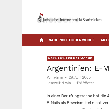
Zum
Inhalt
springen
home
NACHRICHTEN DER WOCHE
AKT
NACHRICHTEN DER WOCHE
Argentinien: E-M
Veröffentlicht
Von
admin
28. April 2005
am
Lesezeit:
1 min
-
196
Wörter
In einer Berufungssache hat die 
E-Mails als Beweismittel nicht v