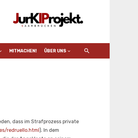
MITMACHEN!
ÜBER UNS
den, dass im Strafprozess private
es/redruello.html
). In dem