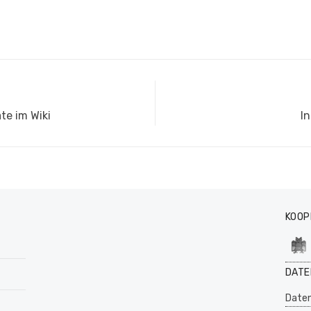
N
te im Wiki
I
Be
KOOP
DATE
Daten