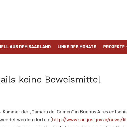
UELL AUS DEM SAARLAND
LINKS DES MONATS
PROJEKTE
ails keine Beweismittel
4. Kammer der „Cámara del Crimen“ in Buenos Aires entschie
erwendet werden dürfen (
http://www.saij.jus.gov.ar/news/fil