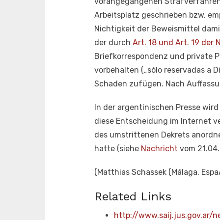
vorangegangenen Strafverfahren 
Arbeitsplatz geschrieben bzw. e
Nichtigkeit der Beweismittel dami
der durch
Art. 18 und Art. 19 der
Briefkorrespondenz und private Pa
vorbehalten („sólo reservadas a D
Schaden zufügen. Nach Auffassun
In der argentinischen Presse w
diese Entscheidung im Internet ve
des umstrittenen Dekrets anordne
hatte (siehe
Nachricht
vom 21.04.
(Matthias Schassek (Málaga, Espa
Related Links
http://www.saij.jus.gov.ar/n