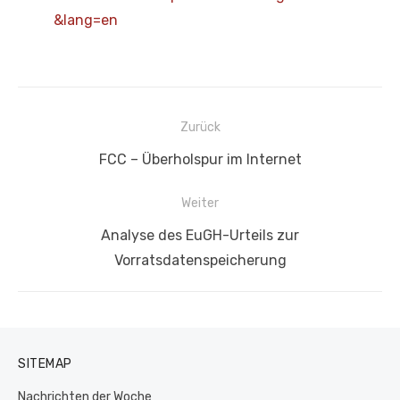
&lang=en
Beitragsnavigation
Zurück
Vorheriger
FCC – Überholspur im Internet
Beitrag:
Weiter
Nächster
Analyse des EuGH-Urteils zur
Beitrag:
Vorratsdatenspeicherung
SITEMAP
Nachrichten der Woche