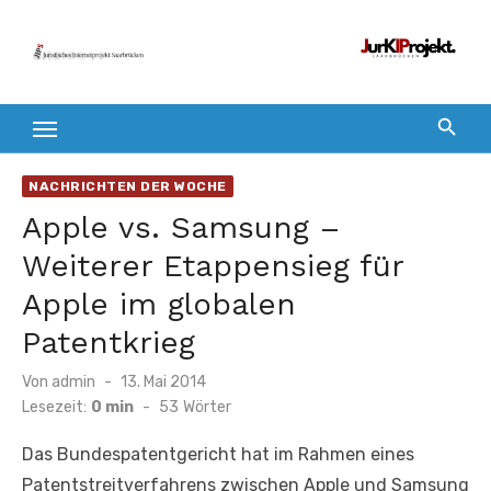
Zum
Inhalt
springen
NACHRICHTEN DER WOCHE
Apple vs. Samsung –
Weiterer Etappensieg für
Apple im globalen
Patentkrieg
Veröffentlicht
Von
admin
13. Mai 2014
am
Lesezeit:
0 min
-
53
Wörter
Das Bundespatentgericht hat im Rahmen eines
Patentstreitverfahrens zwischen Apple und Samsung