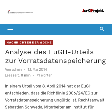
Zum
Inhalt
springen
NACHRICHTEN DER WOCHE
Analyse des EuGH-Urteils
zur Vorratsdatenspeicherung
Veröffentlicht
Von
admin
13. Mai 2014
am
Lesezeit:
0 min
-
71
Wörter
In einem Urteil vom 8. April 2014 hat der EuGH
entschieden, dass die Richtlinie 2006/24/EG zur
Vorratsdatenspeicherung ungültig ist. Rechtsanwalt
Sebastian Schweda, Mitarbeiter am Institut für