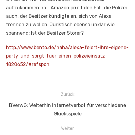
aufzukommen hat. Amazon prüft den Fall, die Polizei
auch, der Besitzer kündigte an, sich von Alexa
trennen zu wollen. Juristisch ebenso unklar wie
spannend: Ist der Besitzer Störer?
http://www.bento.de/haha/alexa
-feiert-ihre-eigene-
party-und-
sorgt-fuer-einen-polizeieinsat
z-
1820652/#refsponi
Beitragsnavigation
Zurück
Vorheriger
BVerwG: Weiterhin Internetverbot für verschiedene
Beitrag:
Glücksspiele
Weiter