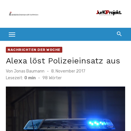
Zum
Inhalt
springen
NACHRICHTEN DER WOCHE
Alexa löst Polizeieinsatz aus
Veröffentlicht
Von
Jonas Baumann
8. November 2017
am
Lesezeit:
0 min
-
98
Wörter