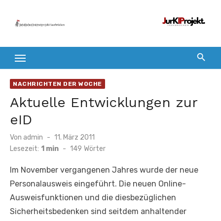
Zum
Inhalt
springen
NACHRICHTEN DER WOCHE
Aktuelle Entwicklungen zur
eID
Veröffentlicht
Von
admin
11. März 2011
am
Lesezeit:
1 min
-
149
Wörter
Im November vergangenen Jahres wurde der neue
Personalausweis eingeführt. Die neuen Online-
Ausweisfunktionen und die diesbezüglichen
Sicherheitsbedenken sind seitdem anhaltender