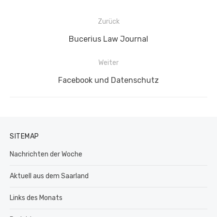
Beitragsnavigation
Zurück
Vorheriger
Bucerius Law Journal
Beitrag:
Weiter
Nächster
Facebook und Datenschutz
Beitrag:
SITEMAP
Nachrichten der Woche
Aktuell aus dem Saarland
Links des Monats