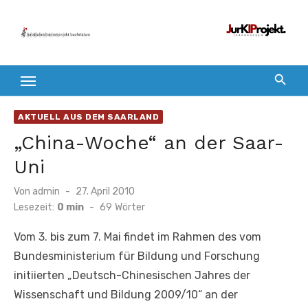
Zum
Inhalt
springen
AKTUELL AUS DEM SAARLAND
„China-Woche“ an der Saar-
Uni
Veröffentlicht
Von
admin
27. April 2010
am
Lesezeit:
0 min
-
69
Wörter
Vom 3. bis zum 7. Mai findet im Rahmen des vom
Bundesministerium für Bildung und Forschung
initiierten „Deutsch-Chinesischen Jahres der
Wissenschaft und Bildung 2009/10“ an der