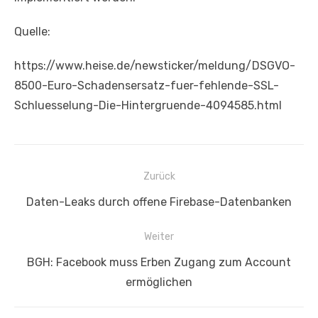
Quelle:
https://www.heise.de/newsticker/meldung/DSGVO-
8500-Euro-Schadensersatz-fuer-fehlende-SSL-
Schluesselung-Die-Hintergruende-4094585.html
Beitragsnavigation
Zurück
Vorheriger
Daten-Leaks durch offene Firebase-Datenbanken
Beitrag:
Weiter
Nächster
BGH: Facebook muss Erben Zugang zum Account
Beitrag:
ermöglichen