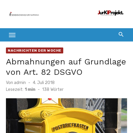
Zum
Inhalt
springen
NACHRICHTEN DER WOCHE
Abmahnungen auf Grundlage
von Art. 82 DSGVO
Veröffentlicht
Von
admin
4. Juli 2018
am
Lesezeit:
1 min
-
138
Wörter