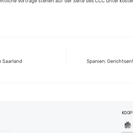
tliche Vorträge stehen auf der Seite des CCC unter koste
Nächster
m Saarland
Spanien: Gerichtsen
Beitrag:
KOOP