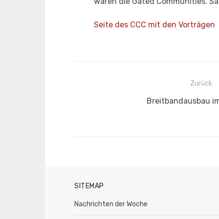
waren die Gated Communities. Säm
Seite des CCC mit den Vorträgen
Beitragsnavigation
Zurück
Vorheriger
Breitbandausbau i
Beitrag:
SITEMAP
Nachrichten der Woche