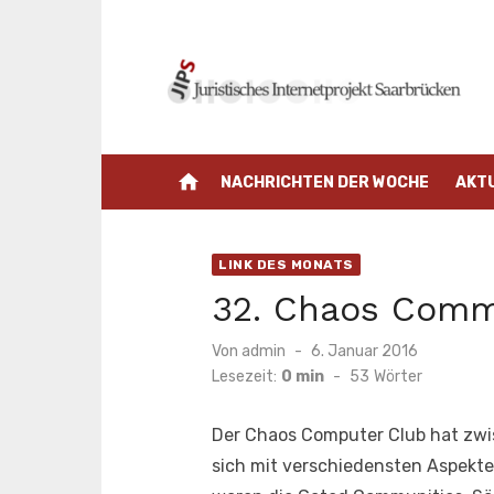
Zum
Inhalt
springen
home
NACHRICHTEN DER WOCHE
AKT
LINK DES MONATS
32. Chaos Comm
Veröffentlicht
Von
admin
6. Januar 2016
am
Lesezeit:
0 min
-
53
Wörter
Der Chaos Computer Club hat zwi
sich mit verschiedensten Aspekte