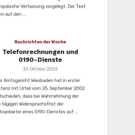
ropäische Verfassung vorgelegt. Der Text
nn auf den …
Nachrichten der Woche
Telefonrechnungen und
0190-Dienste
Veröffentlicht
30. Oktober 2002
am
s Amtsgericht Wiesbaden hat in erster
stanz mit Urteil vom 25. September 2002
tschieden, dass bei Wahrnehmung der
-tägigen Widerspruchsfrist der
tzanbieter eines 0190-Dienstes auf …