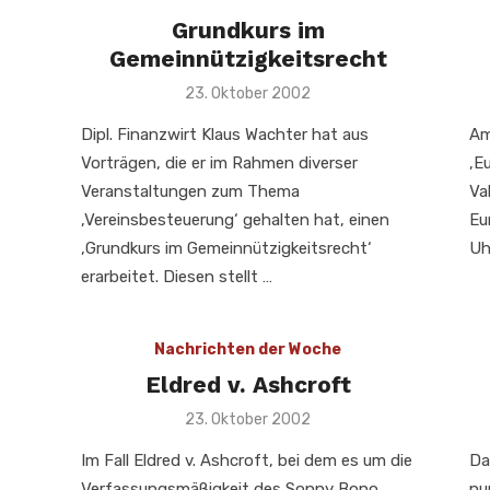
Grundkurs im
Gemeinnützigkeitsrecht
Veröffentlicht
23. Oktober 2002
am
Dipl. Finanzwirt Klaus Wachter hat aus
Am
Vorträgen, die er im Rahmen diverser
‚E
Veranstaltungen zum Thema
Va
‚Vereinsbesteuerung‘ gehalten hat, einen
Eu
‚Grundkurs im Gemeinnützigkeitsrecht‘
Uh
erarbeitet. Diesen stellt …
Nachrichten der Woche
Eldred v. Ashcroft
Veröffentlicht
23. Oktober 2002
am
Im Fall Eldred v. Ashcroft, bei dem es um die
Da
Verfassungsmäßigkeit des Sonny Bono
nu