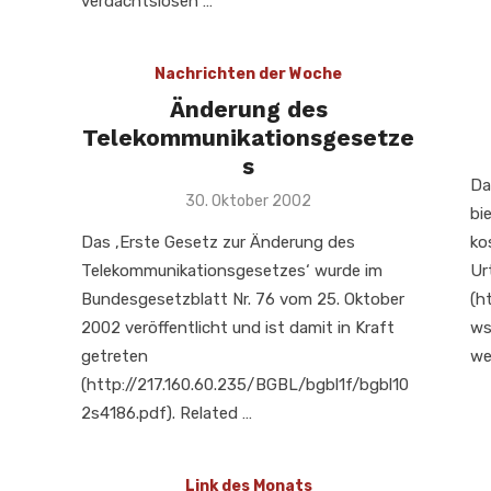
verdachtslosen …
Nachrichten der Woche
Änderung des
Telekommunikationsgesetze
s
Da
Veröffentlicht
30. Oktober 2002
bi
am
Das ‚Erste Gesetz zur Änderung des
ko
Telekommunikationsgesetzes‘ wurde im
Ur
Bundesgesetzblatt Nr. 76 vom 25. Oktober
(h
2002 veröffentlicht und ist damit in Kraft
ws
getreten
we
(http://217.160.60.235/BGBL/bgbl1f/bgbl10
2s4186.pdf). Related …
Link des Monats