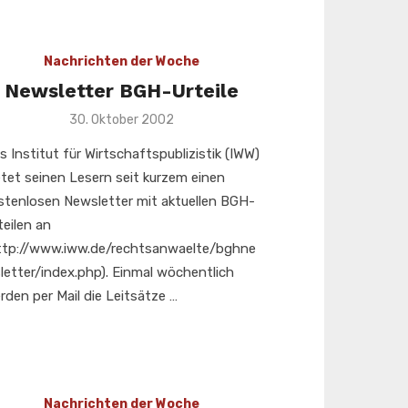
Nachrichten der Woche
Newsletter BGH-Urteile
Veröffentlicht
30. Oktober 2002
am
s Institut für Wirtschaftspublizistik (IWW)
etet seinen Lesern seit kurzem einen
stenlosen Newsletter mit aktuellen BGH-
teilen an
ttp://www.iww.de/rechtsanwaelte/bghne
letter/index.php). Einmal wöchentlich
rden per Mail die Leitsätze …
Nachrichten der Woche