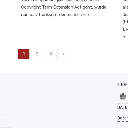
Copyright Term Extension Act geht, wurde
al
nun das Tranksript der mündlichen …
Ju
(h
).
ht
Seitennummerierung
1
2
3
‹
der
Beiträge
KOOP
DATE
Daten