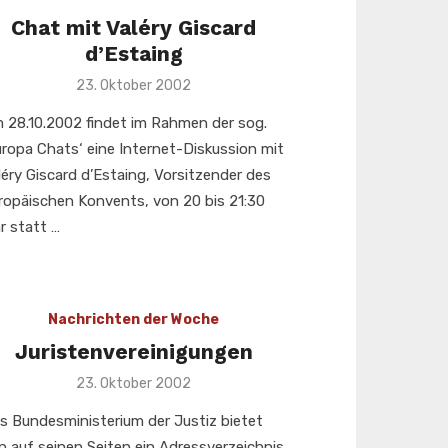
Chat mit Valéry Giscard
d’Estaing
Veröffentlicht
23. Oktober 2002
am
 28.10.2002 findet im Rahmen der sog.
uropa Chats‘ eine Internet-Diskussion mit
léry Giscard d’Estaing, Vorsitzender des
ropäischen Konvents, von 20 bis 21:30
r statt …
Nachrichten der Woche
Juristenvereinigungen
Veröffentlicht
23. Oktober 2002
am
s Bundesministerium der Justiz bietet
n auf seinen Seiten ein Adressverzeichnis