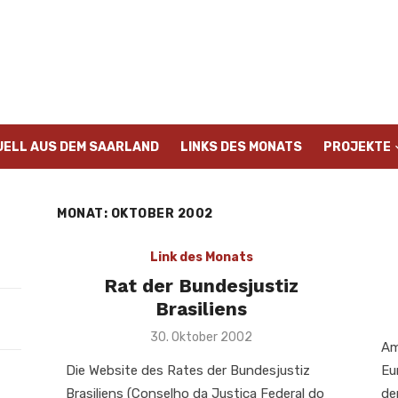
UELL AUS DEM SAARLAND
LINKS DES MONATS
PROJEKTE
MONAT:
OKTOBER 2002
Link des Monats
Rat der Bundesjustiz
Brasiliens
Veröffentlicht
30. Oktober 2002
Am
am
Die Website des Rates der Bundesjustiz
Eu
Brasiliens (Conselho da Justiça Federal do
de