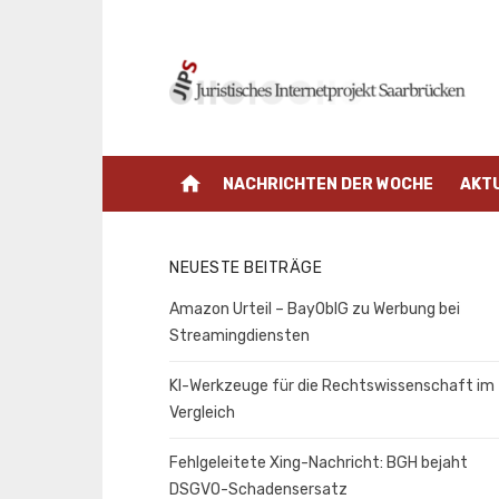
Zum
Inhalt
springen
home
NACHRICHTEN DER WOCHE
AKT
NEUESTE BEITRÄGE
Amazon Urteil – BayOblG zu Werbung bei
Streamingdiensten
KI-Werkzeuge für die Rechtswissenschaft im
Vergleich
Fehlgeleitete Xing-Nachricht: BGH bejaht
DSGVO-Schadensersatz