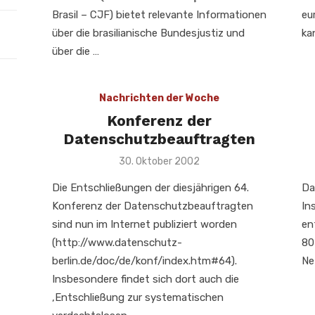
Brasil – CJF) bietet relevante Informationen
eu
über die brasilianische Bundesjustiz und
ka
über die …
Nachrichten der Woche
Konferenz der
Datenschutzbeauftragten
Veröffentlicht
30. Oktober 2002
am
Die Entschließungen der diesjährigen 64.
Da
Konferenz der Datenschutzbeauftragten
In
sind nun im Internet publiziert worden
en
(http://www.datenschutz-
80
berlin.de/doc/de/konf/index.htm#64).
Ne
Insbesondere findet sich dort auch die
‚Entschließung zur systematischen