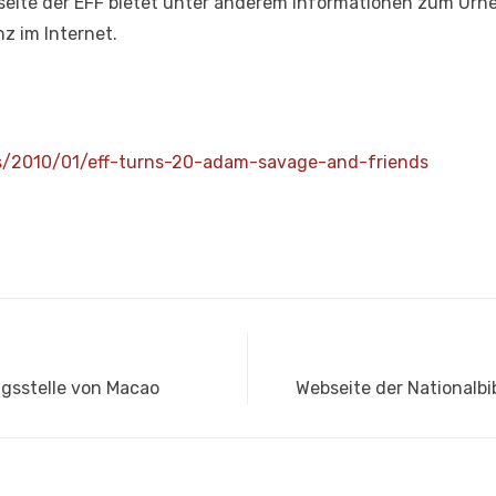
ebseite der EFF bietet unter anderem Informationen zum Urh
z im Internet.
ks/2010/01/eff-turns-20-adam-savage-and-friends
Nächster
ngsstelle von Macao
Webseite der Nationalb
Beitrag: