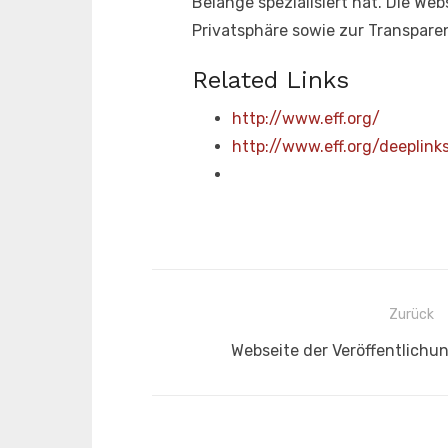
Belange spezialisiert hat. Die W
Privatsphäre sowie zur Transparen
Related Links
http://www.eff.org/
http://www.eff.org/deeplin
Beitragsnavigation
Zurück
Vorheriger
Webseite der Veröffentlichu
Beitrag: