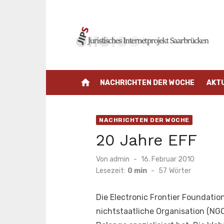
Zum
Inhalt
springen
home
NACHRICHTEN DER WOCHE
AKT
NACHRICHTEN DER WOCHE
20 Jahre EFF
Veröffentlicht
Von
admin
16. Februar 2010
am
Lesezeit:
0 min
-
57
Wörter
Die Electronic Frontier Foundation
nichtstaatliche Organisation (NGO