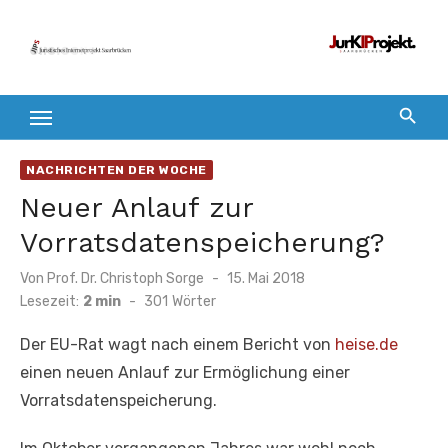
Zum
Inhalt
springen
NACHRICHTEN DER WOCHE
Neuer Anlauf zur
Vorratsdatenspeicherung?
Veröffentlicht
Von
Prof. Dr. Christoph Sorge
15. Mai 2018
am
Lesezeit:
2 min
-
301
Wörter
Der EU-Rat wagt nach einem Bericht von
heise.de
einen neuen Anlauf zur Ermöglichung einer
Vorratsdatenspeicherung.