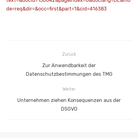
text=&docid=150642&pageIndex=0&doclang=DE&mo
de=req&dir=&occ=first&part=1&cid=416383
Beitragsnavigation
Zurück
Vorheriger
Zur Anwendbarkeit der
Beitrag:
Datenschutzbestimmungen des TMG
Weiter
Nächster
Unternehmen ziehen Konsequenzen aus der
Beitrag:
DSGVO