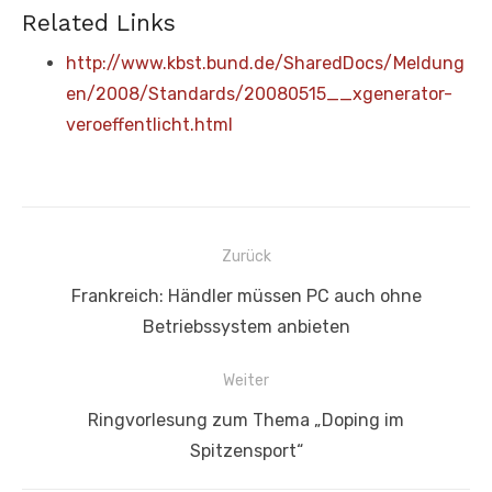
Related Links
http://www.kbst.bund.de/SharedDocs/Meldung
en/2008/Standards/20080515__xgenerator-
veroeffentlicht.html
Beitragsnavigation
Zurück
Vorheriger
Frankreich: Händler müssen PC auch ohne
Beitrag:
Betriebssystem anbieten
Weiter
Nächster
Ringvorlesung zum Thema „Doping im
Beitrag:
Spitzensport“