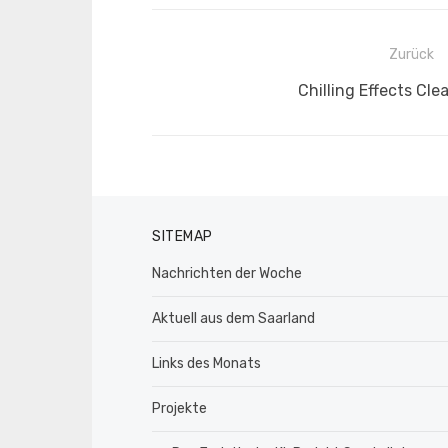
Beitragsnavigation
Zurück
Vorheriger
Chilling Effects Cl
Beitrag:
SITEMAP
Nachrichten der Woche
Aktuell aus dem Saarland
Links des Monats
Projekte