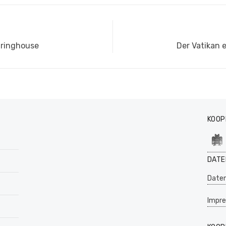
Nächster
earinghouse
Der Vatikan 
Beitrag:
KOOP
DATE
Daten
Impr