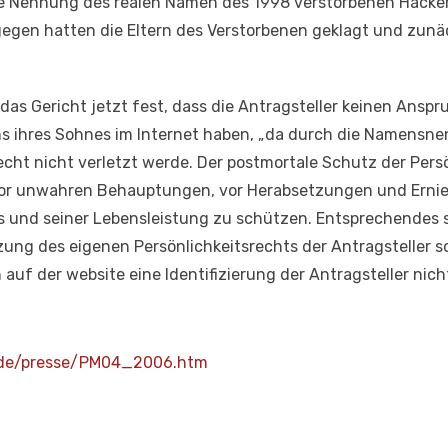
die Nennung des realen Namen des 1998 verstorbenen Hacker
agegen hatten die Eltern des Verstorbenen geklagt und zunä
 das Gericht jetzt fest, dass die Antragsteller keinen Ansp
 ihres Sohnes im Internet haben, „da durch die Namensn
ht nicht verletzt werde. Der postmortale Schutz der Persön
vor unwahren Behauptungen, vor Herabsetzungen und Ernie
s und seiner Lebensleistung zu schützen. Entsprechendes s
tzung des eigenen Persönlichkeitsrechts der Antragsteller sc
auf der website eine Identifizierung der Antragsteller nicht
.de/presse/PM04_2006.htm