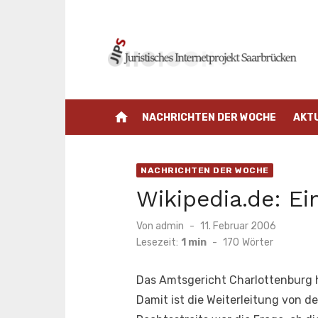
Zum
Inhalt
springen
home
NACHRICHTEN DER WOCHE
AKT
NACHRICHTEN DER WOCHE
Wikipedia.de: E
Veröffentlicht
Von
admin
11. Februar 2006
am
Lesezeit:
1 min
-
170
Wörter
Das Amtsgericht Charlottenburg 
Damit ist die Weiterleitung von 