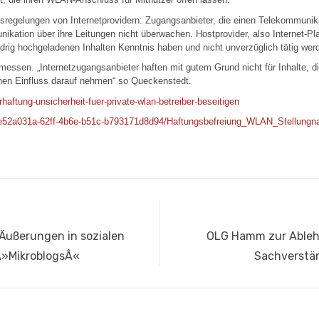
sregelungen von Internetprovidern: Zugangsanbieter, die einen Telekommunikat
unikation über ihre Leitungen nicht überwachen. Hostprovider, also Internet-Pl
widrig hochgeladenen Inhalten Kenntnis haben und nicht unverzüglich tätig wer
messen. „Internetzugangsanbieter haften mit gutem Grund nicht für Inhalte, die
einen Einfluss darauf nehmen“ so Queckenstedt.
aftung-unsicherheit-fuer-private-wlan-betreiber-beseitigen
e/e52a031a-62ff-4b6e-b51c-b793171d8d94/Haftungsbefreiung_WLAN_Stellungn
Nächster
Äußerungen in sozialen
OLG Hamm zur Ableh
Beitrag:
Â»MikroblogsÂ«
Sachverstän