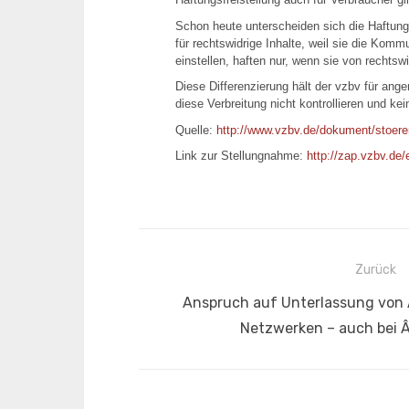
Schon heute unterscheiden sich die Haftung
für rechtswidrige Inhalte, weil sie die Komm
einstellen, haften nur, wenn sie von rechts
Diese Differenzierung hält der vzbv für ange
diese Verbreitung nicht kontrollieren und k
Quelle:
http://www.vzbv.de/dokument/stoererh
Link zur Stellungnahme:
http://zap.vzbv.d
Beitragsnavigation
Zurück
Vorheriger
Anspruch auf Unterlassung von 
Beitrag:
Netzwerken – auch bei 