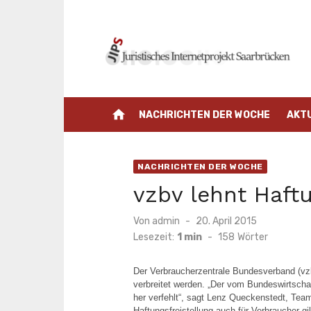
Zum
Inhalt
springen
home
NACHRICHTEN DER WOCHE
AKT
NACHRICHTEN DER WOCHE
vzbv lehnt Haft
Veröffentlicht
Von
admin
20. April 2015
am
Lesezeit:
1 min
-
158
Wörter
Der Verbraucherzentrale Bundesverband (vzbv
verbreitet werden. „Der vom Bundeswirtscha
her verfehlt“, sagt Lenz Queckenstedt, Team
Haftungsfreistellung auch für Verbraucher gi