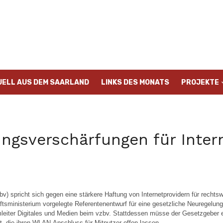
UELL AUS DEM SAARLAND
LINKS DES MONATS
PROJEKTE
ungsverschärfungen für Inter
) spricht sich gegen eine stärkere Haftung von Internetprovidern für rechtswi
ftsministerium vorgelegte Referentenentwurf für eine gesetzliche Neuregelung
leiter Digitales und Medien beim vzbv. Stattdessen müsse der Gesetzgeber en
lt, die ihren WLAN-Anschluss für Mitnutzer offen lassen.