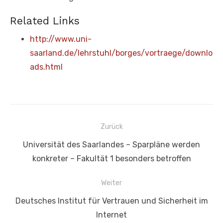
Related Links
http://www.uni-
saarland.de/lehrstuhl/borges/vortraege/downlo
ads.html
Beitragsnavigation
Zurück
Vorheriger
Universität des Saarlandes – Sparpläne werden
Beitrag:
konkreter – Fakultät 1 besonders betroffen
Weiter
Nächster
Deutsches Institut für Vertrauen und Sicherheit im
Beitrag:
Internet