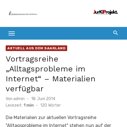
Zum
Inhalt
springen
AKTUELL AUS DEM SAARLAND
Vortragsreihe
„Alltagsprobleme im
Internet“ – Materialien
verfügbar
Veröffentlicht
Von
admin
18. Juni 2014
am
Lesezeit:
1 min
-
120
Wörter
Die Materialien zur aktuellen Vortragsreihe
"Alltagsprobleme im Internet" stehen nun auf der